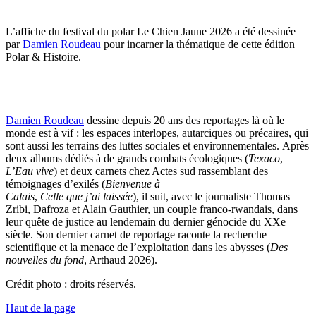
L’affiche du festival du polar Le Chien Jaune 2026 a été dessinée
par
Damien Roudeau
pour incarner la thématique de cette édition
Polar & Histoire.
Damien Roudeau
dessine depuis 20 ans des reportages là où le
monde est à vif : les espaces interlopes, autarciques ou précaires, qui
sont aussi les terrains des luttes sociales et environnementales. Après
deux albums dédiés à de grands combats écologiques (
Texaco
,
L’Eau vive
) et deux carnets chez Actes sud rassemblant des
témoignages d’exilés (
Bienvenue à
Calais
,
Celle que j’ai laissée
), il suit, avec le journaliste Thomas
Zribi, Dafroza et Alain Gauthier, un couple franco-rwandais, dans
leur quête de justice au lendemain du dernier génocide du XXe
siècle. Son dernier carnet de reportage raconte la recherche
scientifique et la menace de l’exploitation dans les abysses (
Des
nouvelles du fond
, Arthaud 2026).
Crédit photo : droits réservés.
Haut de la page