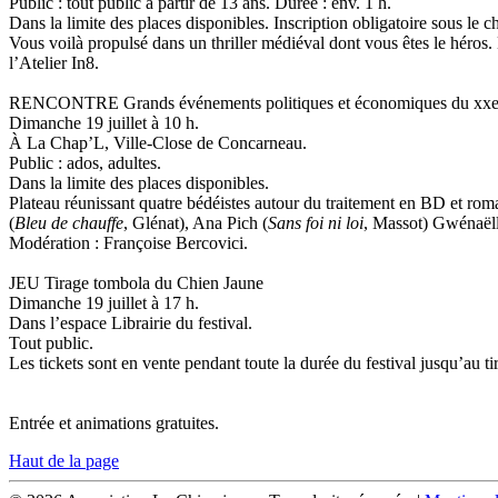
Public : tout public à partir de 13 ans. Durée : env. 1 h.
Dans la limite des places disponibles. Inscription obligatoire sous le c
Vous voilà propulsé dans un thriller médiéval dont vous êtes le héros.
l’Atelier In8.
RENCONTRE Grands événements politiques et économiques du xxe 
Dimanche 19 juillet à 10 h.
À La Chap’L, Ville-Close de Concarneau.
Public : ados, adultes.
Dans la limite des places disponibles.
Plateau réunissant quatre bédéistes autour du traitement en BD et rom
(
Bleu de chauffe
, Glénat), Ana Pich (
Sans foi ni loi
, Massot) Gwénaël
Modération : Françoise Bercovici.
JEU Tirage tombola du Chien Jaune
Dimanche 19 juillet à 17 h.
Dans l’espace Librairie du festival.
Tout public.
Les tickets sont en vente pendant toute la durée du festival jusqu’au t
Entrée et animations gratuites.
Haut de la page