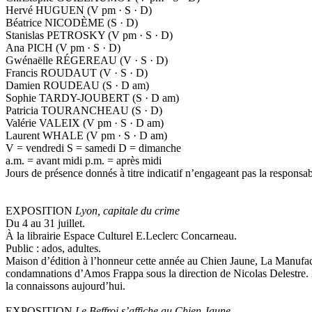
Hervé HUGUEN (V pm · S · D)
Béatrice NICODÈME (S · D)
Stanislas PETROSKY (V pm · S · D)
Ana PICH (V pm · S · D)
Gwénaëlle RÉGEREAU (V · S · D)
Francis ROUDAUT (V · S · D)
Damien ROUDEAU (S · D am)
Sophie TARDY-JOUBERT (S · D am)
Patricia TOURANCHEAU (S · D)
Valérie VALEIX (V pm · S · D am)
Laurent WHALE (V pm · S · D am)
V = vendredi S = samedi D = dimanche
a.m. = avant midi p.m. = après midi
Jours de présence donnés à titre indicatif n’engageant pas la responsabi
EXPOSITION
Lyon, capitale du crime
Du 4 au 31 juillet.
À la librairie Espace Culturel E.Leclerc Concarneau.
Public : ados, adultes.
Maison d’édition à l’honneur cette année au Chien Jaune, La Manufact
condamnations d’Amos Frappa sous la direction de Nicolas Delestre. L’hi
la connaissons aujourd’hui.
EXPOSITION
Le Beffroi s’affiche au Chien Jaune