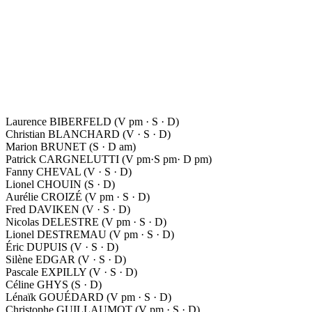
Laurence BIBERFELD (V pm · S · D)
Christian BLANCHARD (V · S · D)
Marion BRUNET (S · D am)
Patrick CARGNELUTTI (V pm·S pm· D pm)
Fanny CHEVAL (V · S · D)
Lionel CHOUIN (S · D)
Aurélie CROIZÉ (V pm · S · D)
Fred DAVIKEN (V · S · D)
Nicolas DELESTRE (V pm · S · D)
Lionel DESTREMAU (V pm · S · D)
Éric DUPUIS (V · S · D)
Silène EDGAR (V · S · D)
Pascale EXPILLY (V · S · D)
Céline GHYS (S · D)
Lénaïk GOUÉDARD (V pm · S · D)
Christophe GUILLAUMOT (V pm · S · D)