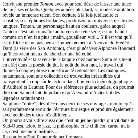
écrivit son premier
Tonton
avec pour seul désir de laisser une trace
de lui à ses enfants. Quelques années plus tard, sa modeste ambition
révèle un immense talent. Son écriture à la fois jubilatoire et
sensible, ses répliques brillantes, produisent un univers et des textes
uniques. Tonton, un personnage haut en couleurs, grâce auquel
l’auteur s’est fait connaître au travers de cette série, est un bandit
comme on n’en fait plus : malin, gouailleur, viril... S’il est vrai qu’il
est difficile de ne pas penser immédiatement à l’oeuvre de Frédéric
Dard (la série des San-Antonio), c’est plutôt vers Alphonse Boudard
qu’il convient mieux de chercher une hérédité.
L’inventivité et la saveur de la langue chez Samuel Sutra se situent
en effet dans la poésie du titi, le goût du bon mot, le travail qui
donne à chaque phrase une efficacité redoutable. Les dialogues,
notamment, sont une collection de trouvailles irrésistibles qui
transportent à coup sûr le lecteur dans l’univers cinématographique
d’Audiard et Lautner. Pour des références plus actuelles, on pourrait
dire que Samuel fait du polar ce qu’Alexandre Astier fait des
légendes arthuriennes.
Sa plume "noire", dévoilée dans deux de ses ouvrages, montre qu’il
sait parfaitement sortir de l’écriture burlesque et produire également
avec génie des textes très différents.
On pourrait vous dire aussi que c’est un jeune quadra qui vit dans le
Sud-Ouest, adore le jazz, la philosophie et le chili con carne, mais
ça, c’est une autre histoire…
Il est aujourd’hui l’auteur de neuf romans.