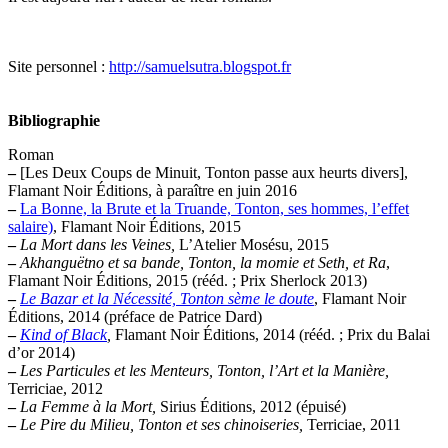
Site personnel :
http://samuelsutra.blogspot.fr
Bibliographie
Roman
–
[Les Deux Coups de Minuit, Tonton passe aux heurts divers],
Flamant Noir Éditions, à paraître en juin 2016
–
La Bonne, la Brute et la Truande, Tonton, ses hommes, l’effet
salaire)
, Flamant Noir Éditions, 2015
–
La Mort dans les Veines,
L’Atelier Mosésu, 2015
–
Akhanguëtno et sa bande, Tonton, la momie et Seth, et Ra
,
Flamant Noir Éditions, 2015 (rééd. ; Prix Sherlock 2013)
–
Le Bazar et la Nécessité, Tonton sème le doute
, Flamant Noir
Éditions, 2014 (préface de Patrice Dard)
–
Kind of Black
,
Flamant Noir Éditions, 2014 (rééd. ; Prix du Balai
d’or 2014)
–
Les Particules et les Menteurs, Tonton, l’Art et la Manière,
Terriciae, 2012
–
La Femme à la Mort,
Sirius Éditions, 2012 (épuisé)
–
Le Pire du Milieu, Tonton et ses chinoiseries,
Terriciae, 2011