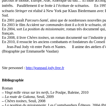
parcourt le monde, Europe, Asie, Amérique du sud… Et mute accompag
intérêts. Parallèlement il se frotte à l’écriture de scénarios. En 199
scénario
Stringer
est réalisé à New York par Klaus Biedermann avec 
Sud.
En 2001 paraît
Parcours-Santé
, ainsi que de nombreuses nouvelles pu
En 2003 le film
Accident sur commandes
dont il a écrit le scénario,
En 2004, sort
La position du missionnaire
, roman très documenté qui, 
français.
En 2008, il livre
Chères toxines
, un roman documenté sur l’industrie
En 2010, il ressucite les anciens combattants et fondateurs du Consei
Jean-Paul Jody vit entre Paris et Nantes. Il anime des ateliers d’éc
(Biographie par Emmanuelle Vaudan)
Site personnel :
http://jeanpaul.jody.free.fr
Bibliographie
Roman
–
Vingt mille vieux sur les nerfs
, Le Poulpe, Baleine, 2010
–
La route de Gakona
, Seuil, 2009
–
Chères toxines
, Seuil, 2008
–
La position du missionnaire
, Les Contrebandiers Éditeurs, 2004 (P