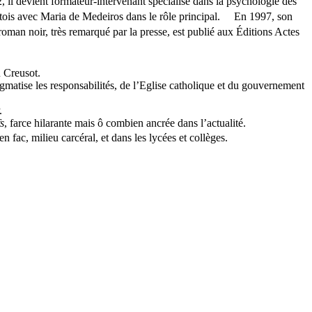
 devient formateur-intervenant spécialisé dans la psychologie des
rtois avec Maria de Medeiros dans le rôle principal. En 1997, son
roman noir, très remarqué par la presse, est publié aux Éditions Actes
u Creusot.
igmatise les responsabilités, de l’Eglise catholique et du gouvernement
.
fs
, farce hilarante mais ô combien ancrée dans l’actualité.
n fac, milieu carcéral, et dans les lycées et collèges.