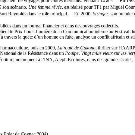
nateur de voyages pour cadres méritants. Pendant 14 ans. En 1992, il
5 son scénario,
Une femme rêvée
, est réalisé pour TF1 par Miguel Cou
Burt Reynolds dans le rôle principal. En 2000,
Stringer
, son premier 
bliées dans un journal financier et dans des ouvrages collectifs.
 obtient le Prix Louis Lumière de la Communication interne au Festival d
à travers la quête d’un homme en fuite, analyse un conflit africain et st
 pharmaceutique, puis en 2009,
La route de Gakona
, thriller sur HAARP
l National de la Résistance dans un
Poulpe
,
Vingt mille vieux sur les ner
riture, notamment à l’INA, Aleph Ecritures, dans des grandes écoles, e
rix Polar de Cognac 2004)