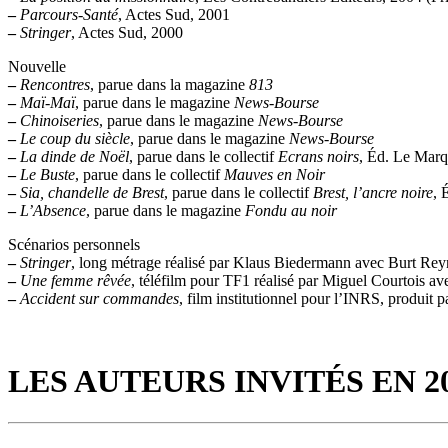
–
Parcours-Santé
, Actes Sud, 2001
–
Stringer
, Actes Sud, 2000
Nouvelle
–
Rencontres
, parue dans la magazine
813
–
Maï-Maï
, parue dans le magazine
News-Bourse
–
Chinoiseries
, parue dans le magazine
News-Bourse
–
Le coup du siècle
, parue dans le magazine
News-Bourse
–
La dinde de Noël
, parue dans le collectif
Ecrans noirs
, Éd. Le Mar
–
Le Buste
, parue dans le collectif
Mauves en Noir
–
Sia, chandelle de Brest
, parue dans le collectif
Brest, l’ancre noire
, 
–
L’Absence
, parue dans le magazine
Fondu au noir
Scénarios personnels
–
Stringer
, long métrage réalisé par Klaus Biedermann avec Burt Rey
–
Une femme rêvée
, téléfilm pour TF1 réalisé par Miguel Courtois 
–
Accident sur commandes
, film institutionnel pour l’INRS, produit
LES AUTEURS INVITÉS EN 2