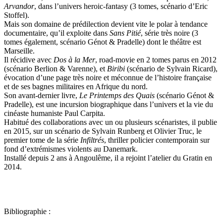
Arvandor
, dans l’univers heroic-fantasy (3 tomes, scénario d’Eric
Stoffel).
Mais son domaine de prédilection devient vite le polar à tendance
documentaire, qu’il exploite dans
Sans Pitié
, série très noire (3
tomes également, scénario Génot & Pradelle) dont le théâtre est
Marseille.
Il récidive avec
Dos à la Mer
, road-movie en 2 tomes parus en 2012
(scénario Berlion & Varenne), et
Biribi
(scénario de Sylvain Ricard),
évocation d’une page très noire et méconnue de l’histoire française
et de ses bagnes militaires en Afrique du nord.
Son avant-dernier livre,
Le Printemps des Quais
(scénario Génot &
Pradelle), est une incursion biographique dans l’univers et la vie du
cinéaste humaniste Paul Carpita.
Habitué des collaborations avec un ou plusieurs scénaristes, il publie
en 2015, sur un scénario de Sylvain Runberg et Olivier Truc, le
premier tome de la série
Infiltrés
, thriller policier contemporain sur
fond d’extrémismes violents au Danemark.
Installé depuis 2 ans à Angoulême, il a rejoint l’atelier du Gratin en
2014.
Bibliographie :