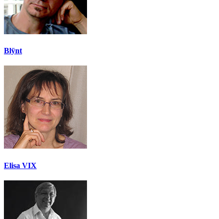
Blÿnt
Elisa VIX