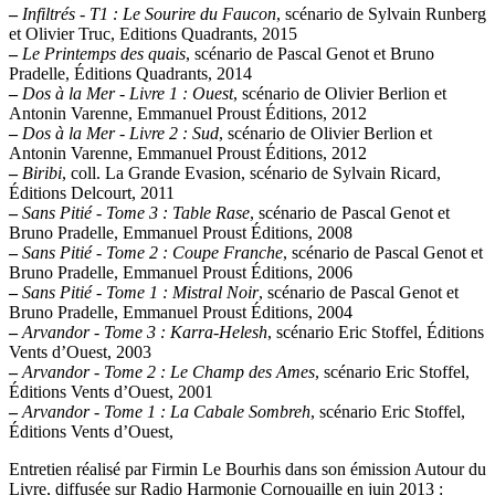
–
Infiltrés - T1 : Le Sourire du Faucon
, scénario de Sylvain Runberg
et Olivier Truc, Editions Quadrants, 2015
–
Le Printemps des quais
, scénario de Pascal Genot et Bruno
Pradelle, Éditions Quadrants, 2014
–
Dos à la Mer - Livre 1 : Ouest
, scénario de Olivier Berlion et
Antonin Varenne, Emmanuel Proust Éditions, 2012
–
Dos à la Mer - Livre 2 : Sud
, scénario de Olivier Berlion et
Antonin Varenne, Emmanuel Proust Éditions, 2012
–
Biribi
, coll. La Grande Evasion, scénario de Sylvain Ricard,
Éditions Delcourt, 2011
–
Sans Pitié - Tome 3 : Table Rase
, scénario de Pascal Genot et
Bruno Pradelle, Emmanuel Proust Éditions, 2008
–
Sans Pitié - Tome 2 : Coupe Franche
, scénario de Pascal Genot et
Bruno Pradelle, Emmanuel Proust Éditions, 2006
–
Sans Pitié - Tome 1 : Mistral Noir
, scénario de Pascal Genot et
Bruno Pradelle, Emmanuel Proust Éditions, 2004
–
Arvandor - Tome 3 : Karra-Helesh
, scénario Eric Stoffel, Éditions
Vents d’Ouest, 2003
–
Arvandor - Tome 2 : Le Champ des Ames
, scénario Eric Stoffel,
Éditions Vents d’Ouest, 2001
–
Arvandor - Tome 1 : La Cabale Sombreh
, scénario Eric Stoffel,
Éditions Vents d’Ouest,
Entretien réalisé par Firmin Le Bourhis dans son émission Autour du
Livre, diffusée sur Radio Harmonie Cornouaille en juin 2013 :