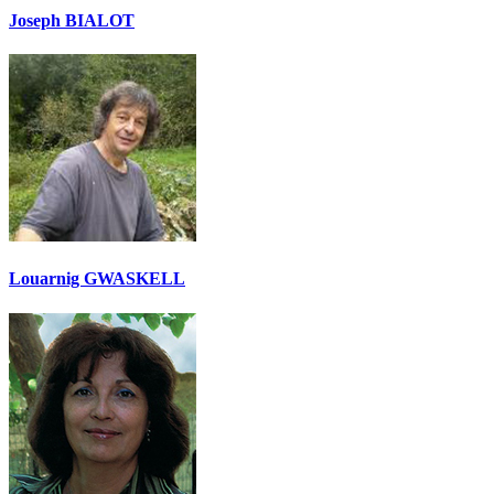
Joseph BIALOT
Louarnig GWASKELL