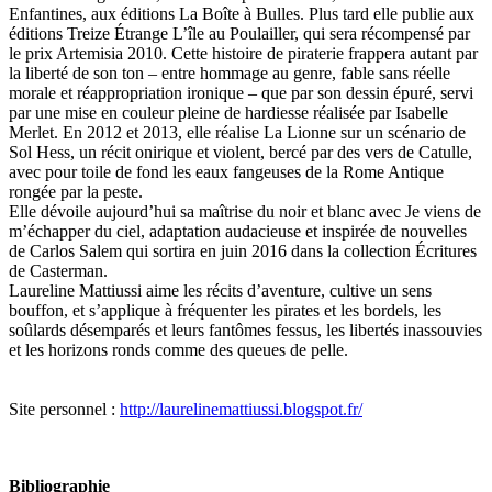
Enfantines, aux éditions La Boîte à Bulles. Plus tard elle publie aux
éditions Treize Étrange L’île au Poulailler, qui sera récompensé par
le prix Artemisia 2010. Cette histoire de piraterie frappera autant par
la liberté de son ton – entre hommage au genre, fable sans réelle
morale et réappropriation ironique – que par son dessin épuré, servi
par une mise en couleur pleine de hardiesse réalisée par Isabelle
Merlet. En 2012 et 2013, elle réalise La Lionne sur un scénario de
Sol Hess, un récit onirique et violent, bercé par des vers de Catulle,
avec pour toile de fond les eaux fangeuses de la Rome Antique
rongée par la peste.
Elle dévoile aujourd’hui sa maîtrise du noir et blanc avec Je viens de
m’échapper du ciel, adaptation audacieuse et inspirée de nouvelles
de Carlos Salem qui sortira en juin 2016 dans la collection Écritures
de Casterman.
Laureline Mattiussi aime les récits d’aventure, cultive un sens
bouffon, et s’applique à fréquenter les pirates et les bordels, les
soûlards désemparés et leurs fantômes fessus, les libertés inassouvies
et les horizons ronds comme des queues de pelle.
Site personnel :
http://laurelinemattiussi.blogspot.fr/
Bibliographie