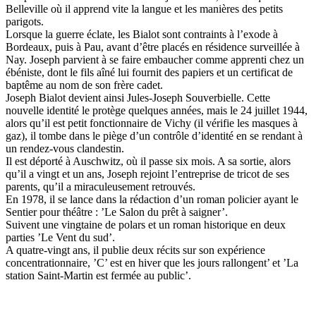
Belleville où il apprend vite la langue et les manières des petits
parigots.
Lorsque la guerre éclate, les Bialot sont contraints à l’exode à
Bordeaux, puis à Pau, avant d’être placés en résidence surveillée à
Nay. Joseph parvient à se faire embaucher comme apprenti chez un
ébéniste, dont le fils aîné lui fournit des papiers et un certificat de
baptême au nom de son frère cadet.
Joseph Bialot devient ainsi Jules-Joseph Souverbielle. Cette
nouvelle identité le protège quelques années, mais le 24 juillet 1944,
alors qu’il est petit fonctionnaire de Vichy (il vérifie les masques à
gaz), il tombe dans le piège d’un contrôle d’identité en se rendant à
un rendez-vous clandestin.
Il est déporté à Auschwitz, où il passe six mois. A sa sortie, alors
qu’il a vingt et un ans, Joseph rejoint l’entreprise de tricot de ses
parents, qu’il a miraculeusement retrouvés.
En 1978, il se lance dans la rédaction d’un roman policier ayant le
Sentier pour théâtre : ’Le Salon du prêt à saigner’.
Suivent une vingtaine de polars et un roman historique en deux
parties ’Le Vent du sud’.
A quatre-vingt ans, il publie deux récits sur son expérience
concentrationnaire, ’C’ est en hiver que les jours rallongent’ et ’La
station Saint-Martin est fermée au public’.