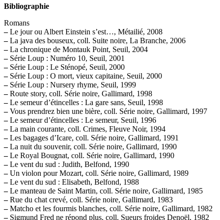
Bibliographie
Romans
–
Le jour ou Albert Einstein s’est…, Métailié, 2008
–
La java des bouseux, coll. Suite noire, La Branche, 2006
–
La chronique de Montauk Point, Seuil, 2004
–
Série Loup : Numéro 10, Seuil, 2001
–
Série Loup : Le Sténopé, Seuil, 2000
–
Série Loup : O mort, vieux capitaine, Seuil, 2000
–
Série Loup : Nursery rhyme, Seuil, 1999
–
Route story, coll. Série noire, Gallimard, 1998
–
Le semeur d’étincelles : La gare sans, Seuil, 1998
–
Vous prendrez bien une bière, coll. Série noire, Gallimard, 1997
–
Le semeur d’étincelles : Le semeur, Seuil, 1996
–
La main courante, coll. Crimes, Fleuve Noir, 1994
–
Les bagages d’Icare, coll. Série noire, Gallimard, 1991
–
La nuit du souvenir, coll. Série noire, Gallimard, 1990
–
Le Royal Bougnat, coll. Série noire, Gallimard, 1990
–
Le vent du sud : Judith, Belfond, 1990
–
Un violon pour Mozart, coll. Série noire, Gallimard, 1989
–
Le vent du sud : Elisabeth, Belfond, 1988
–
Le manteau de Saint Martin, coll. Série noire, Gallimard, 1985
–
Rue du chat crevé, coll. Série noire, Gallimard, 1983
–
Matcho et les fourmis blanches, coll. Série noire, Gallimard, 1982
–
Sigmund Fred ne répond plus, coll. Sueurs froides Denoël, 1982