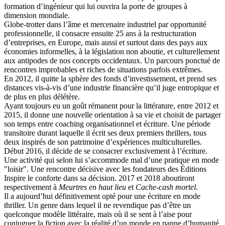
formation d’ingénieur qui lui ouvrira la porte de groupes à
dimension mondiale.
Globe-trotter dans l’âme et mercenaire industriel par opportunité
professionnelle, il consacre ensuite 25 ans à la restructuration
d’entreprises, en Europe, mais aussi et surtout dans des pays aux
économies informelles, à la législation non aboutie, et culturellement
aux antipodes de nos concepts occidentaux. Un parcours ponctué de
rencontres improbables et riches de situations parfois extrêmes.
En 2012, il quitte la sphère des fonds d’investissement, et prend ses
distances vis-à-vis d’une industrie financière qu’il juge entropique et
de plus en plus délétère.
Ayant toujours eu un goût rémanent pour la littérature, entre 2012 et
2015, il donne une nouvelle orientation à sa vie et choisit de partager
son temps entre coaching organisationnel et écriture. Une période
transitoire durant laquelle il écrit ses deux premiers thrillers, tous
deux inspirés de son patrimoine d’expériences multiculturelles.
Début 2016, il décide de se consacrer exclusivement à l’écriture.
Une activité qui selon lui s’accommode mal d’une pratique en mode
"loisir". Une rencontre décisive avec les fondateurs des Éditions
Inspire le conforte dans sa décision. 2017 et 2018 aboutiront
respectivement à
Meurtres en haut lieu
et
Cache-cash mortel
.
Il a aujourd’hui définitivement opté pour une écriture en mode
thriller. Un genre dans lequel il ne revendique pas d’être un
quelconque modèle littéraire, mais où il se sent à l’aise pour
conjuguer la fiction avec la réalité d’un monde en panne d’humanité.