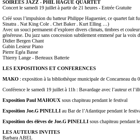
SOIREES JAZZ - PHIL HAGUE QUARTET
Concert le samedi 19 juillet à partir de 21 heures - Entrée Gratuite
Créé sous l’impulsion du batteur Philippe Haguenier, ce quartet fait fus
Sinatra . Nat King Cole . Chet Baker . Kurt Elling …)
Avec un souci permanent d’explorer divers climats, timbres et coule
généreuse. Du jazz sans concession subtilement emmené par la voix d
Didier Bergen Chant
Gabin Lesieur Piano
Pierre Egéa Basse
Thierry Lange - Berteaux Batterie
LES EXPOSITIONS ET CONFERENCES
MAKO
: exposition à la bibliothèque municipale de Concarneau du 
Conférence le samedi 19 juillet à 11h : Bavardage avec l’auteur et
Exposition Paul MAHOUX
sous chapiteau pendant le festival
Exposition Joe.G PINELLI
au Bar de l’Atlantique pendant le festiv
Exposition des élèves de Joe.G PINELLI
sous chapiteau pendant le 
LES AUTEURS INVITES
Barbara ABEL