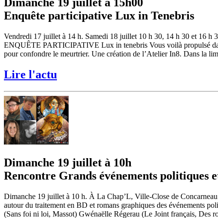
Dimanche 19 juillet à 15h00
Enquête participative Lux in Tenebris
Vendredi 17 juillet à 14 h. Samedi 18 juillet 10 h 30, 14 h 30 et 16 h 
ENQUÊTE PARTICIPATIVE Lux in tenebris Vous voilà propulsé dans un t
pour confondre le meurtrier. Une création de l’Atelier In8. Dans la limi
Lire l'actu
Dimanche 19 juillet à 10h
Rencontre Grands événements politiques et
Dimanche 19 juillet à 10 h. À La Chap’L, Ville-Close de Concarneau
autour du traitement en BD et romans graphiques des événements polit
(Sans foi ni loi, Massot) Gwénaëlle Régerau (Le Joint français, Des 