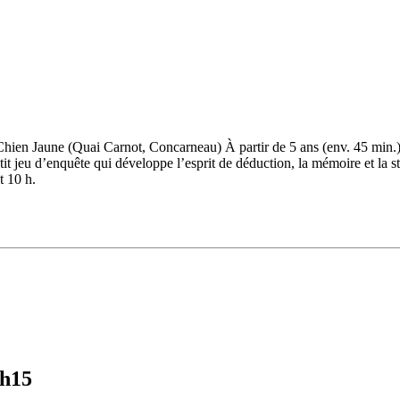
 Chien Jaune (Quai Carnot, Concarneau) À partir de 5 ans (env. 45 mi
it jeu d’enquête qui développe l’esprit de déduction, la mémoire et la st
t 10 h.
0h15