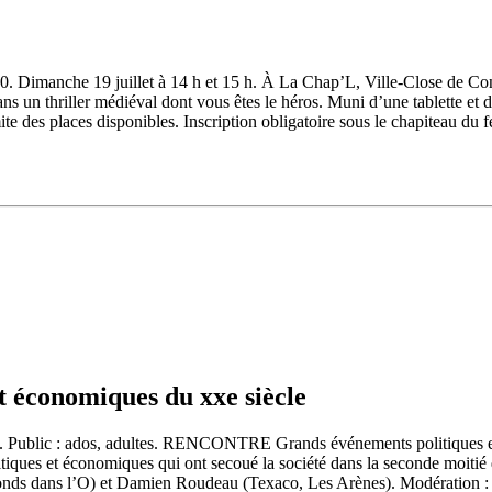
30. Dimanche 19 juillet à 14 h et 15 h. À La Chap’L, Ville-Close de Conc
hriller médiéval dont vous êtes le héros. Muni d’une tablette et d’un
te des places disponibles. Inscription obligatoire sous le chapiteau du f
 économiques du xxe siècle
. Public : ados, adultes. RENCONTRE Grands événements politiques et 
iques et économiques qui ont secoué la société dans la seconde moitié 
ronds dans l’O) et Damien Roudeau (Texaco, Les Arènes). Modération : F