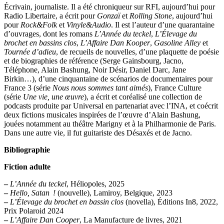
Écrivain, journaliste. Il a été chroniqueur sur RFI, aujourd’hui pour
Radio Libertaire, a écrit pour
Gonzaï
et
Rolling Stone
, aujourd’hui
pour
Rock&Folk
et
Vinyle&Audio
. Il est l’auteur d’une quarantaine
d’ouvrages, dont les romans
L’Année du teckel
,
L’Élevage du
brochet en bassins clos
,
L’Affaire Dan Kooper
,
Gasoline Alley
et
Tournée d’adieu
, de recueils de nouvelles, d’une plaquette de poésie
et de biographies de référence (Serge Gainsbourg, Jacno,
Téléphone, Alain Bashung, Noir Désir, Daniel Darc, Jane
Birkin…), d’une cinquantaine de scénarios de documentaires pour
France 3 (série
Nous nous sommes tant aimés
), France Culture
(série
Une vie, une œuvre
), a écrit et coréalisé une collection de
podcasts produite par Universal en partenariat avec l’INA, et coécrit
deux fictions musicales inspirées de l’œuvre d’Alain Bashung,
jouées notamment au théâtre Marigny et à la Philharmonie de Paris.
Dans une autre vie, il fut guitariste des Désaxés et de Jacno.
Bibliographie
Fiction adulte
–
L’Année du teckel
, Héliopoles, 2025
–
Hello, Satan !
(nouvelle), Lamiroy, Belgique, 2023
–
L’Élevage du brochet en bassin clos
(novella), Éditions In8, 2022,
Prix Polaroid 2024
–
L’Affaire Dan Cooper
, La Manufacture de livres, 2021