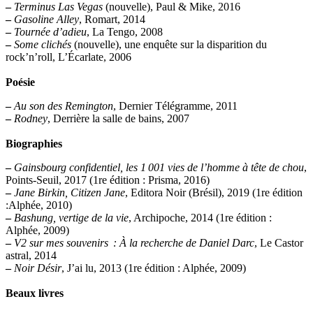
–
Terminus Las Vegas
(nouvelle), Paul & Mike, 2016
–
Gasoline Alley
, Romart, 2014
–
Tournée d’adieu
, La Tengo, 2008
–
Some clichés
(nouvelle), une enquête sur la disparition du
rock’n’roll, L’Écarlate, 2006
Poésie
–
Au son des Remington
, Dernier Télégramme, 2011
–
Rodney
, Derrière la salle de bains, 2007
Biographies
–
Gainsbourg confidentiel, les 1 001 vies de l’homme à tête de chou
,
Points-Seuil, 2017 (1re édition : Prisma, 2016)
–
Jane Birkin, Citizen Jane
, Editora Noir (Brésil), 2019 (1re édition
:Alphée, 2010)
–
Bashung, vertige de la vie
, Archipoche, 2014 (1re édition :
Alphée, 2009)
–
V2 sur mes souvenirs : À la recherche de Daniel Darc
, Le Castor
astral, 2014
–
Noir Désir
, J’ai lu, 2013 (1re édition : Alphée, 2009)
Beaux livres