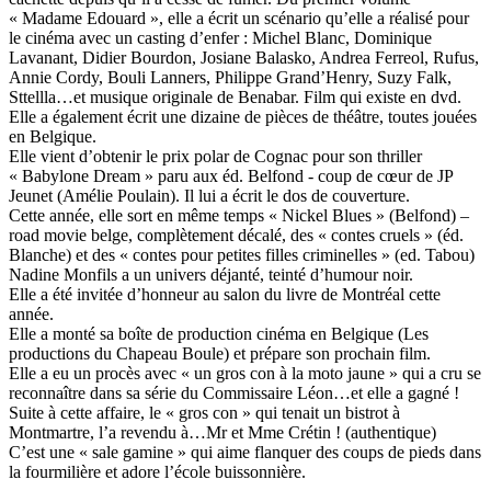
« Madame Edouard », elle a écrit un scénario qu’elle a réalisé pour
le cinéma avec un casting d’enfer : Michel Blanc, Dominique
Lavanant, Didier Bourdon, Josiane Balasko, Andrea Ferreol, Rufus,
Annie Cordy, Bouli Lanners, Philippe Grand’Henry, Suzy Falk,
Sttellla…et musique originale de Benabar. Film qui existe en dvd.
Elle a également écrit une dizaine de pièces de théâtre, toutes jouées
en Belgique.
Elle vient d’obtenir le prix polar de Cognac pour son thriller
« Babylone Dream » paru aux éd. Belfond - coup de cœur de JP
Jeunet (Amélie Poulain). Il lui a écrit le dos de couverture.
Cette année, elle sort en même temps « Nickel Blues » (Belfond) –
road movie belge, complètement décalé, des « contes cruels » (éd.
Blanche) et des « contes pour petites filles criminelles » (ed. Tabou)
Nadine Monfils a un univers déjanté, teinté d’humour noir.
Elle a été invitée d’honneur au salon du livre de Montréal cette
année.
Elle a monté sa boîte de production cinéma en Belgique (Les
productions du Chapeau Boule) et prépare son prochain film.
Elle a eu un procès avec « un gros con à la moto jaune » qui a cru se
reconnaître dans sa série du Commissaire Léon…et elle a gagné !
Suite à cette affaire, le « gros con » qui tenait un bistrot à
Montmartre, l’a revendu à…Mr et Mme Crétin ! (authentique)
C’est une « sale gamine » qui aime flanquer des coups de pieds dans
la fourmilière et adore l’école buissonnière.