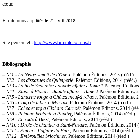
cœur.
Firmin nous a quittés le 21 avril 2018.
Site personnel :
http://www.firminlebourhis.fr
Bibliographie
–
N°1 - La Neige venait de l’Ouest,
Palémon Éditions, 2013 (rééd.)
–
N°2 - Les disparues de Quimperlé,
Palémon Éditions, 2014 (rééd.)
–
N°3 - La belle Scaëroise - double affaire - Tome 1
Palémon Éditions,
–
N°4 - Etape à Plouay - double affaire - Tome 2
Palémon Éditions, 2
–
N°5 - Lanterne rouge à Châteauneuf-du-Faou,
Palémon Éditions, 2
–
N°6 - Coup de tabac à Morlaix,
Palémon Éditions, 2014 (rééd.)
–
N°7 - Échec et tag à Clohars-Carnoët,
Palémon Éditions, 2014 (réé
–
N°8 - Peinture brûlante à Pontivy,
Palémon Éditions, 2014 (rééd.)
–
N°9 - En rade à Brest,
Palémon Éditions, 2014 (rééd.)
–
N°10 : Drôle de chantier à Saint-Nazaire,
Palémon Éditions, 2014 (
–
N°11 - Poitiers, l’affaire du Parc,
Palémon Éditions, 2014 (rééd.)
–
N°12 - Embrouilles briochines,
Palémon Éditions, 2014 (rééd.)