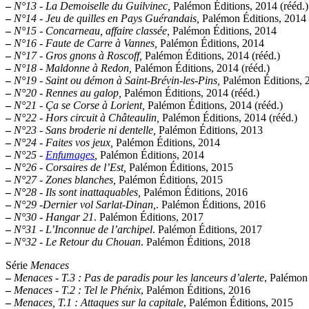
–
N°13 - La Demoiselle du Guilvinec,
Palémon Éditions, 2014 (rééd.)
–
N°14 - Jeu de quilles en Pays Guérandais,
Palémon Éditions, 2014
–
N°15 - Concarneau, affaire classée,
Palémon Éditions, 2014
–
N°16 - Faute de Carre à Vannes,
Palémon Éditions, 2014
–
N°17 - Gros gnons à Roscoff,
Palémon Éditions, 2014 (rééd.)
–
N°18 - Maldonne à Redon,
Palémon Éditions, 2014 (rééd.)
–
N°19 - Saint ou démon à Saint-Brévin-les-Pins,
Palémon Éditions, 2
–
N°20 - Rennes au galop,
Palémon Éditions, 2014 (rééd.)
–
N°21 - Ça se Corse à Lorient,
Palémon Éditions, 2014 (rééd.)
–
N°22 - Hors circuit à Châteaulin,
Palémon Éditions, 2014 (rééd.)
–
N°23 - Sans broderie ni dentelle,
Palémon Éditions, 2013
–
N°24 - Faites vos jeux,
Palémon Éditions, 2014
–
N°25 -
Enfumages
,
Palémon Éditions, 2014
–
N°26 - Corsaires de l’Est,
Palémon Éditions, 2015
–
N°27 - Zones blanches,
Palémon Éditions, 2015
–
N°28 - Ils sont inattaquables,
Palémon Éditions, 2016
–
N°29 -Dernier vol Sarlat-Dinan,
. Palémon Éditions, 2016
–
N°30 - Hangar 21
. Palémon Éditions, 2017
–
N°31 - L’Inconnue de l’archipel
. Palémon Éditions, 2017
–
N°32 - Le Retour du Chouan
. Palémon Éditions, 2018
Série
Menaces
–
Menaces - T.3 : Pas de paradis pour les lanceurs d’alerte
, Palémon
–
Menaces - T.2 : Tel le Phénix
, Palémon Éditions, 2016
–
Menaces, T.1 : Attaques sur la capitale
, Palémon Éditions, 2015