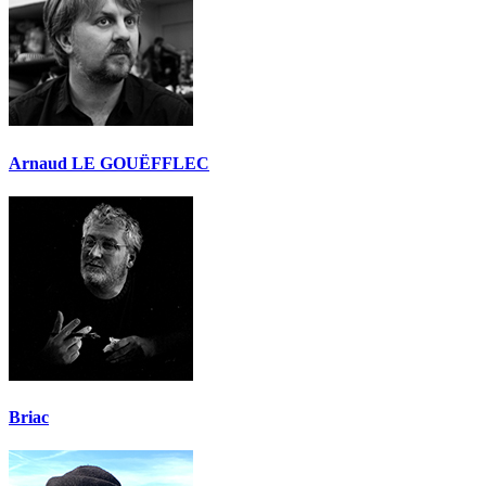
Arnaud LE GOUËFFLEC
Briac