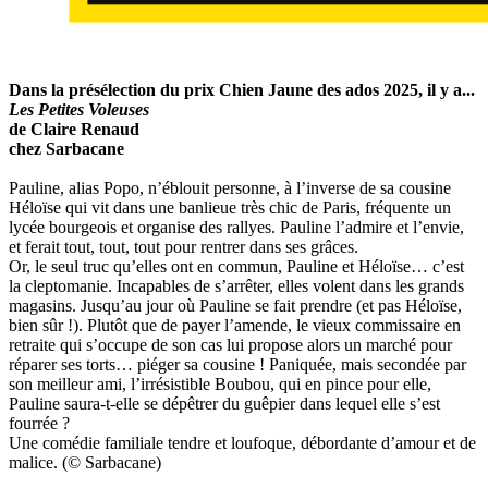
Dans la présélection du prix Chien Jaune des ados 2025, il y a...
Les Petites Voleuses
de Claire Renaud
chez Sarbacane
Pauline, alias Popo, n’éblouit personne, à l’inverse de sa cousine
Héloïse qui vit dans une banlieue très chic de Paris, fréquente un
lycée bourgeois et organise des rallyes. Pauline l’admire et l’envie,
et ferait tout, tout, tout pour rentrer dans ses grâces.
Or, le seul truc qu’elles ont en commun, Pauline et Héloïse… c’est
la cleptomanie. Incapables de s’arrêter, elles volent dans les grands
magasins. Jusqu’au jour où Pauline se fait prendre (et pas Héloïse,
bien sûr !). Plutôt que de payer l’amende, le vieux commissaire en
retraite qui s’occupe de son cas lui propose alors un marché pour
réparer ses torts… piéger sa cousine ! Paniquée, mais secondée par
son meilleur ami, l’irrésistible Boubou, qui en pince pour elle,
Pauline saura-t-elle se dépêtrer du guêpier dans lequel elle s’est
fourrée ?
Une comédie familiale tendre et loufoque, débordante d’amour et de
malice. (© Sarbacane)